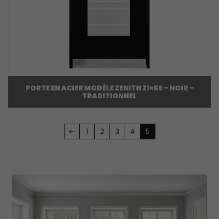
PORTE EN ACIER MODÈLE ZENITH 21×65 – NOIR –
TRADITIONNEL
←
1
2
3
4
5