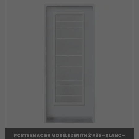
PORTE EN ACIER MODÈLE ZENITH 21×65 – BLANC –