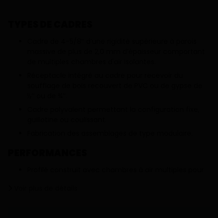
TYPES DE CADRES
Cadre de 4-5/8’’ d’une rigidité supérieure à parois
massive de plus de 2,0 mm d’épaisseur comportant
de multiples chambres d'air isolantes.
Réceptacle intégré au cadre pour recevoir du
soufflage de bois recouvert de PVC ou de gypse de
½’’ ou de ¾’’.
Cadre polyvalent permettant la configuration fixe,
guillotine ou coulissant.
Fabrication des assemblages de type modulaire.
PERFORMANCES
Profilé construit avec chambres à air multiples pour
une plus grande solidité et une isolation thermique
Voir plus de détails
maximale.
Coupe-froid de type brosse pour un système
d’étanchéité efficace.