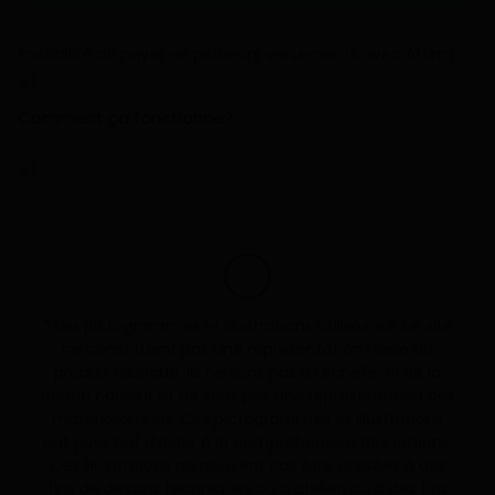
Deux composantes de blocs coupe-froid (mousse et
bloc-brosse) pour étanchéité supérieure et
Possibilité de payer en plusieurs versements avec Affirm
balancement des pressions.
Système de contrepoids (balance) à ressorts de
Comment ça fonctionne?
durabilité et d’efficacité éprouvés pour les
configurations guillotines.
Bloc roues très robustes et entièrement de nylon
pour un roulement tout en douceur et une durabilité
supérieure dans les configurations coulissantes.
Parcloses intérieures pour plus de sécurité et facilité
de remplacement de l’unité scellée.
Poignée intégrée au volet.
* Les pictogrammes et illustrations utilisés sur ce site
Système de barrure automatique sécuritaire,
ne constituent pas une représentation réelle du
pratique et esthétique. Invisible de l’extérieur.
produit fabriqué. Ils ne sont pas à l’échelle, ni de la
Norme : NAFS-08
bonne couleur et ne sont pas une représentation des
Classe de performance : R
matériaux réels. Ces pictogrammes et illustrations
Catégorie de performance : CP50-HS
ont pour but d’aider à la compréhension des options.
Pression de calcul positive : 2400 Pa
Ces illustrations ne peuvent pas être utilisées à des
Pression de calcul négative : -2400 Pa
fins de dessins techniques ou d’atelier, ou à des fins