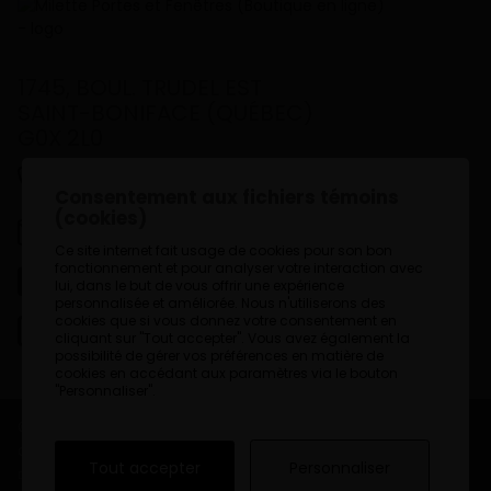
1745, BOUL. TRUDEL EST
SAINT-BONIFACE (QUÉBEC)
G0X 2L0
819 535-3325
Consentement aux fichiers témoins
(cookies)
info@gmilette.com
Ce site internet fait usage de cookies pour son bon
fonctionnement et pour analyser votre interaction avec
lui, dans le but de vous offrir une expérience
Facebook
personnalisée et améliorée. Nous n'utiliserons des
cookies que si vous donnez votre consentement en
Site Web
cliquant sur "Tout accepter". Vous avez également la
possibilité de gérer vos préférences en matière de
cookies en accédant aux paramètres via le bouton
"Personnaliser".
© 2026
Milette Portes et Fenêtres (Boutique en ligne)
, tous
droits réservés
Tout accepter
Personnaliser
DESIGN
+
WEB
+
HÉBERGEMENT