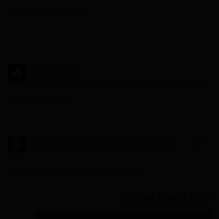
Système de barrure automatique sécuritaire,
DIMENSIONS EN POUCES.
pratique et esthétique. Invisible de l’extérieur.
THERMOS
CHOIX DE THERMOS.
FINITION INTÉRIEURE DU CADRE
DIMENSIONS EN POUCES. LARGEUR TOTALE.
TOTAL
460.00$