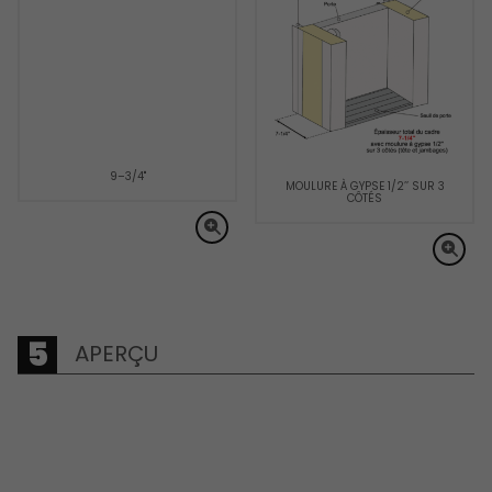
9–3/4"
MOULURE À GYPSE 1/2’’ SUR 3
CÔTÉS
APERÇU