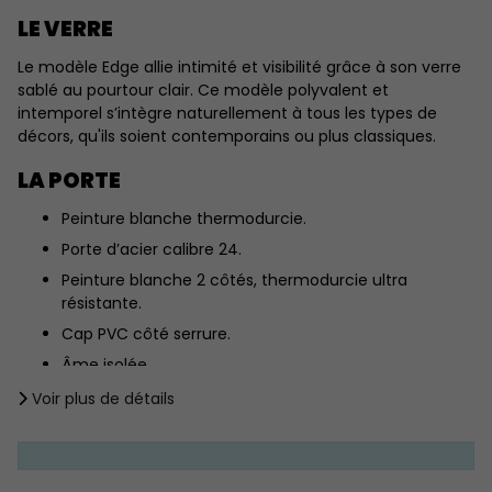
LE VERRE
Le modèle Edge allie intimité et visibilité grâce à son verre
sablé au pourtour clair. Ce modèle polyvalent et
intemporel s’intègre naturellement à tous les types de
décors, qu'ils soient contemporains ou plus classiques.
LA PORTE
Peinture blanche thermodurcie.
Porte d’acier calibre 24.
Peinture blanche 2 côtés, thermodurcie ultra
résistante.
Cap PVC côté serrure.
Âme isolée.
Voir plus de détails
LE CADRE
Esthétique et sans entretien (PVC 2 côtés).
Cadre en pin jointé 1 1/2" ( Profondeur standard 7 ¼" )