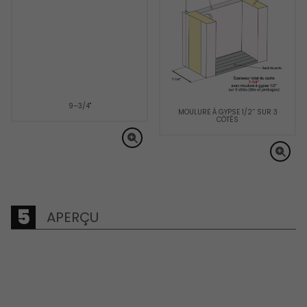
9–3/4"
MOULURE À GYPSE 1/2’’ SUR 3
CÔTÉS
APERÇU