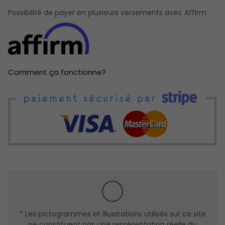
Revêtement PVC ou Aluminium extérieur
Possibilité de payer en plusieurs versements avec Affirm
Revêtement PVC intérieur.
SYSTÈME D'ÉTANCHÉITÉ
Conçu pour les conditions extrêmes,.
Comment ça fonctionne?
Composé d’un système trois coupes-froid (côté
serrure) = c/f magétique + c/f polyflex + c/f schlagel
sur cap de porte très efficace contre les infiltrations
d’air et de froid.
LE SEUIL
Système de seuil avec bris thermique très efficace contre
le transfert de chaleur et l’infiltration d’eau conforme aux
nouvelles normes du code du bâtiment.
* Les pictogrammes et illustrations utilisés sur ce site
ne constituent pas une représentation réelle du