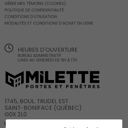
GÉRER MES TÉMOINS (COOKIES)
POLITIQUE DE CONFIDENTIALITÉ
CONDITIONS D’UTILISATION
MODALITÉS ET CONDITIONS D’ACHAT EN LIGNE
HEURES D'OUVERTURE
BUREAU ADMINISTRATIF
LUNDI AU VENDREDI DE 9H À 17H
1745, BOUL. TRUDEL EST
SAINT-BONIFACE (QUÉBEC)
G0X 2L0