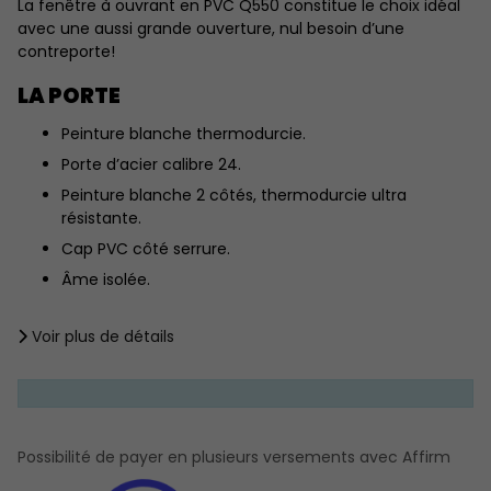
La fenêtre à ouvrant en PVC Q550 constitue le choix idéal
avec une aussi grande ouverture, nul besoin d’une
contreporte!
LA PORTE
Peinture blanche thermodurcie.
Porte d’acier calibre 24.
Peinture blanche 2 côtés, thermodurcie ultra
résistante.
Cap PVC côté serrure.
Âme isolée.
LE CADRE
Voir plus de détails
Esthétique et sans entretien (PVC 2 côtés).
Cadre en pin jointé 1 1/2" ( Profondeur standard 7 ¼" )
Revêtement PVC ou Aluminium extérieur
Revêtement PVC intérieur.
Possibilité de payer en plusieurs versements avec Affirm