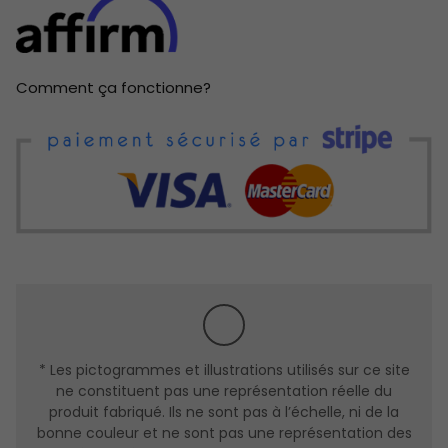
SYSTÈME D'ÉTANCHÉITÉ
Conçu pour les conditions extrêmes,.
Composé d’un système trois coupes-froid (côté
Comment ça fonctionne?
serrure) = c/f magétique + c/f polyflex + c/f schlagel
sur cap de porte très efficace contre les infiltrations
d’air et de froid.
LE SEUIL
Système de seuil avec bris thermique très efficace contre
le transfert de chaleur et l’infiltration d’eau conforme aux
nouvelles normes du code du bâtiment.
* Les pictogrammes et illustrations utilisés sur ce site
ne constituent pas une représentation réelle du
produit fabriqué. Ils ne sont pas à l’échelle, ni de la
bonne couleur et ne sont pas une représentation des