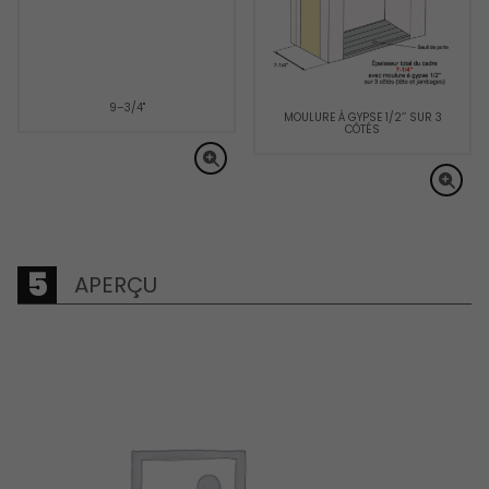
9–3/4"
MOULURE À GYPSE 1/2’’ SUR 3
CÔTÉS
APERÇU