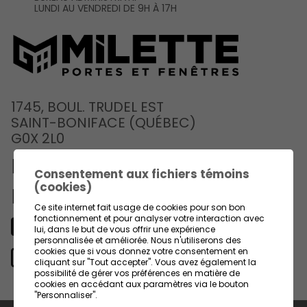
LUNDI AU VENDREDI DE 9H À 17H
1745, BOUL. TRUDEL EST
SAINT-BONIFACE (QUÉBEC)
G0X 2L0
819 535-3325
Consentement aux fichiers témoins
(cookies)
info@gmilette.com
Ce site internet fait usage de cookies pour son bon
fonctionnement et pour analyser votre interaction avec
lui, dans le but de vous offrir une expérience
Facebook
personnalisée et améliorée. Nous n'utiliserons des
cookies que si vous donnez votre consentement en
Site Web
cliquant sur "Tout accepter". Vous avez également la
possibilité de gérer vos préférences en matière de
cookies en accédant aux paramètres via le bouton
"Personnaliser".