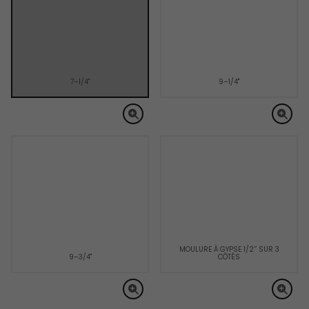
7–1/4"
9–1/4"
MOULURE À GYPSE 1/2’’ SUR 3
9–3/4"
CÔTÉS