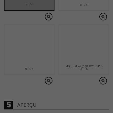
7–1/4"
9–1/4"
MOULURE À GYPSE 1/2’’ SUR 3
9–3/4"
CÔTÉS
APERÇU