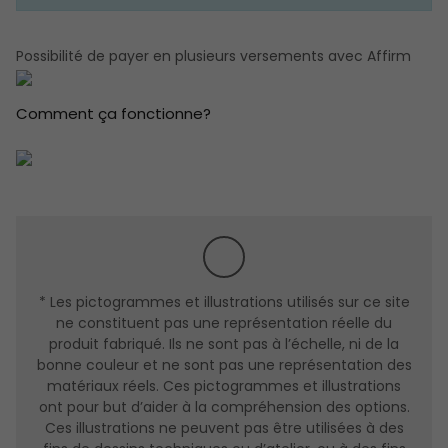
Esthétique et sans entretien (PVC 2 côtés).
Possibilité de payer en plusieurs versements avec Affirm
Cadre en pin jointé 1 1/2" ( Profondeur standard 7 ¼" )
Revêtement PVC ou Aluminium extérieur
Comment ça fonctionne?
Revêtement PVC intérieur.
SYSTÈME D'ÉTANCHÉITÉ
Conçu pour les conditions extrêmes,.
Composé d’un système trois coupes-froid (côté
serrure) = c/f magétique + c/f polyflex + c/f schlagel
sur cap de porte très efficace contre les infiltrations
d’air et de froid.
* Les pictogrammes et illustrations utilisés sur ce site
LE SEUIL
ne constituent pas une représentation réelle du
produit fabriqué. Ils ne sont pas à l’échelle, ni de la
Système de seuil avec bris thermique très efficace contre
bonne couleur et ne sont pas une représentation des
le transfert de chaleur et l’infiltration d’eau conforme aux
matériaux réels. Ces pictogrammes et illustrations
nouvelles normes du code du bâtiment.
ont pour but d’aider à la compréhension des options.
Ces illustrations ne peuvent pas être utilisées à des