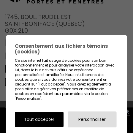
1745, BOUL. TRUDEL EST
SAINT-BONIFACE (QUÉBEC)
G0X 2L0
819 535-3325
Consentement aux fichiers témoins
(cookies)
info@gmilette.com
Ce site internet fait usage de cookies pour son bon
fonctionnement et pour analyser votre interaction avec
lui, dans le but de vous offrir une expérience
Facebook
personnalisée et améliorée. Nous n'utiliserons des
cookies que si vous donnez votre consentement en
Site Web
cliquant sur "Tout accepter". Vous avez également la
possibilité de gérer vos préférences en matière de
cookies en accédant aux paramètres via le bouton
"Personnaliser".
© 2026
Milette Portes et Fenêtres (Boutique en ligne)
, tous
droits réservés
Tout accepter
Personnaliser
POSSIBILITÉ DE PAYER EN
DESIGN
+
WEB
+
HÉBERGEMENT
PLUSIEURS VERSEMENTS.