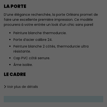
LA PORTE
D’une élégance recherchée, la porte Orléans promet de
faire une excellente première impression. Ce modèle
procurera à votre entrée un look d’un chic sans pareil
Peinture blanche thermodurcie.
Porte d’acier calibre 24.
Peinture blanche 2 côtés, thermodurcie ultra
résistante.
Cap PVC côté serrure.
Âme isolée.
LE CADRE
Esthétique et sans entretien (PVC 2 côtés).
Voir plus de détails
Cadre en pin jointé 1 1/2" ( Profondeur standard 7 ¼" )
Revêtement PVC ou Aluminium extérieur
Revêtement PVC intérieur.