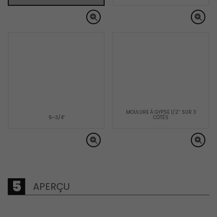
MOULURE À GYPSE 1/2’’ SUR 3
9–3/4"
CÔTÉS
APERÇU