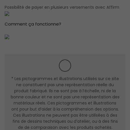
SYSTÈME D'ÉTANCHÉITÉ
Possibilité de payer en plusieurs versements avec Affirm
Conçu pour les conditions extrêmes,.
Comment ça fonctionne?
Composé d’un système trois coupes-froid (côté
serrure) = c/f magétique + c/f polyflex + c/f schlagel
sur cap de porte très efficace contre les infiltrations
d’air et de froid.
Si coupe feu 20 minutes aucun cap sur la porte.
LE SEUIL
Système de seuil avec bris thermique très efficace contre
* Les pictogrammes et illustrations utilisés sur ce site
le transfert de chaleur et l’infiltration d’eau conforme aux
ne constituent pas une représentation réelle du
nouvelles normes du code du bâtiment.
produit fabriqué. Ils ne sont pas à l’échelle, ni de la
bonne couleur et ne sont pas une représentation des
matériaux réels. Ces pictogrammes et illustrations
ont pour but d’aider à la compréhension des options.
Ces illustrations ne peuvent pas être utilisées à des
fins de dessins techniques ou d’atelier, ou à des fins
de de comparaison avec les produits achetés.