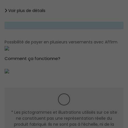
résistante.
Voir plus de détails
Cap PVC côté serrure.
Âme isolée.
LE CADRE
Esthétique et sans entretien (PVC 2 côtés).
Possibilité de payer en plusieurs versements avec Affirm
Cadre en pin jointé 1 1/2" ( Profondeur standard 7 ¼" )
Revêtement PVC ou Aluminium extérieur
Comment ça fonctionne?
Revêtement PVC intérieur.
SYSTÈME D'ÉTANCHÉITÉ
Conçu pour les conditions extrêmes,.
Composé d’un système trois coupes-froid (côté
serrure) = c/f magétique + c/f polyflex + c/f schlagel
sur cap de porte très efficace contre les infiltrations
* Les pictogrammes et illustrations utilisés sur ce site
d’air et de froid.
ne constituent pas une représentation réelle du
LE SEUIL
produit fabriqué. Ils ne sont pas à l’échelle, ni de la