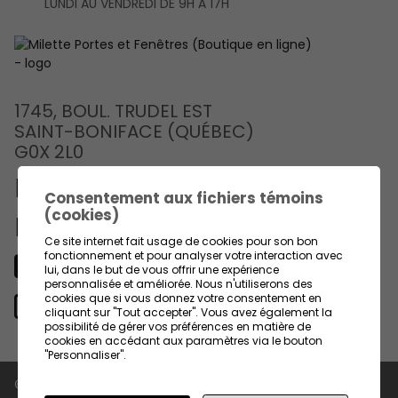
LUNDI AU VENDREDI DE 9H À 17H
1745, BOUL. TRUDEL EST
SAINT-BONIFACE (QUÉBEC)
G0X 2L0
819 535-3325
Consentement aux fichiers témoins
(cookies)
info@gmilette.com
Ce site internet fait usage de cookies pour son bon
fonctionnement et pour analyser votre interaction avec
lui, dans le but de vous offrir une expérience
Facebook
personnalisée et améliorée. Nous n'utiliserons des
cookies que si vous donnez votre consentement en
Site Web
cliquant sur "Tout accepter". Vous avez également la
possibilité de gérer vos préférences en matière de
cookies en accédant aux paramètres via le bouton
"Personnaliser".
© 2026
Milette Portes et Fenêtres (Boutique en ligne)
, tous