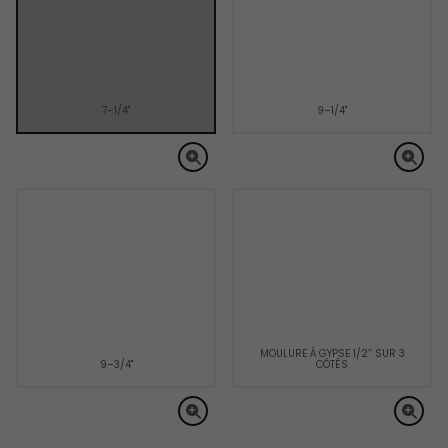
7–1/4"
9–1/4"
MOULURE À GYPSE 1/2’’ SUR 3
9–3/4"
CÔTÉS