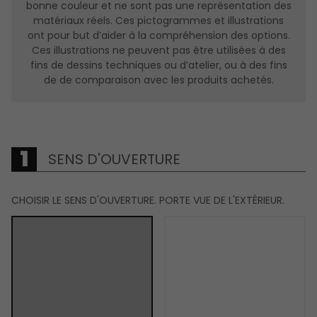
bonne couleur et ne sont pas une représentation des
Système de seuil avec bris thermique très efficace contre
matériaux réels. Ces pictogrammes et illustrations
le transfert de chaleur et l’infiltration d’eau conforme aux
ont pour but d’aider à la compréhension des options.
nouvelles normes du code du bâtiment.
Ces illustrations ne peuvent pas être utilisées à des
fins de dessins techniques ou d’atelier, ou à des fins
de de comparaison avec les produits achetés.
SENS D'OUVERTURE
CHOISIR LE SENS D'OUVERTURE. PORTE VUE DE L'EXTÉRIEUR.